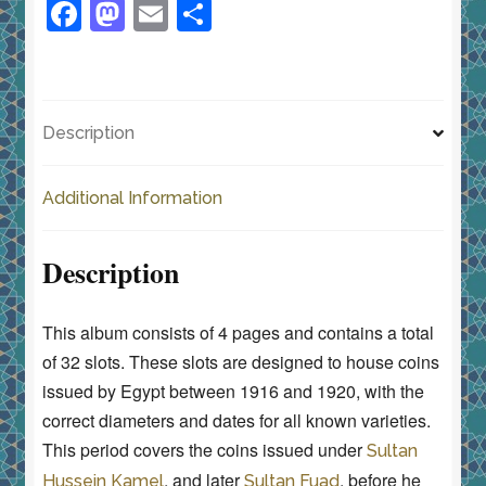
F
M
E
S
المعدنية
a
a
m
h
المصرية
c
st
ai
ar
السلطانية
quantity
e
o
l
e
Description
b
d
o
o
Additional Information
o
n
k
Description
This album consists of 4 pages and contains a total
of 32 slots. These slots are designed to house coins
issued by Egypt between 1916 and 1920, with the
correct diameters and dates for all known varieties.
This period covers the coins issued under
Sultan
, and later
, before he
Hussein Kamel
Sultan Fuad