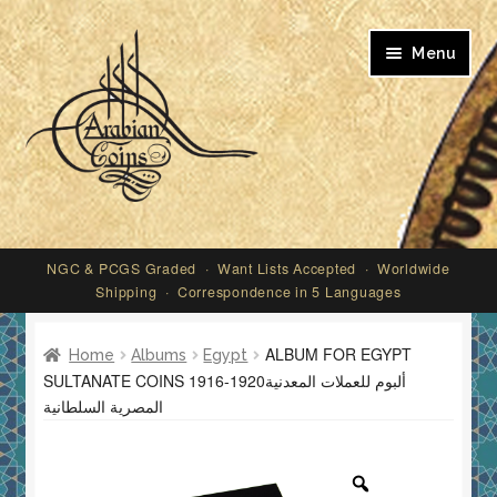
Skip
Skip
Menu
to
to
navigation
content
My account
NGC & PCGS Graded · Want Lists Accepted · Worldwide
Shipping · Correspondence in 5 Languages
ALBUM FOR EGYPT
Home
Albums
Egypt
SULTANATE COINS 1916-1920ألبوم للعملات المعدنية
المصرية السلطانية