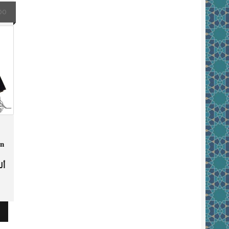
00
on
أل