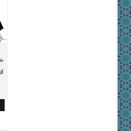
ic
أل