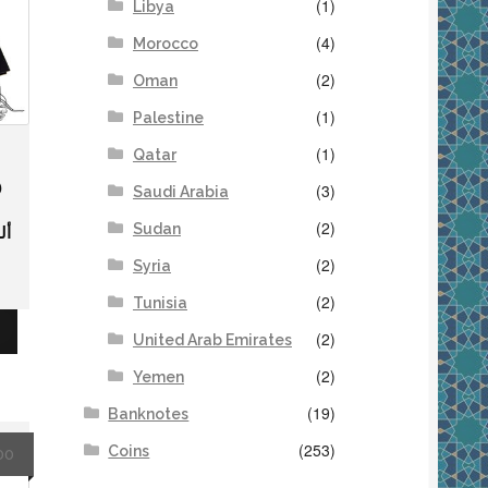
(1)
Libya
(4)
Morocco
(2)
Oman
(1)
Palestine
(1)
Qatar
)
(3)
Saudi Arabia
(2)
Sudan
أل
(2)
Syria
(2)
Tunisia
(2)
United Arab Emirates
(2)
Yemen
(19)
Banknotes
(253)
Coins
00