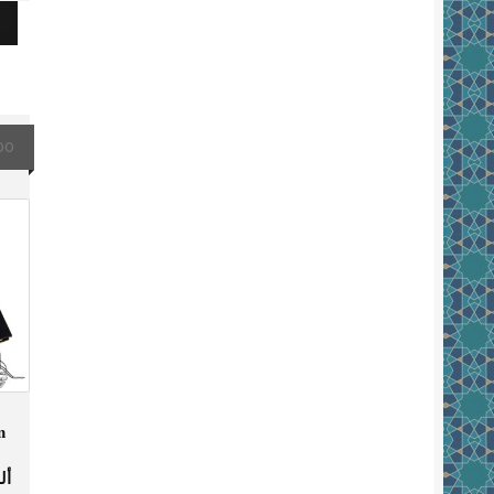
00
n
أل