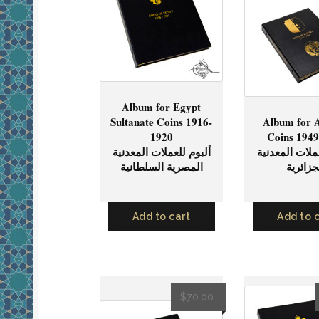
Iraq
(3)
Jordan
(3)
Kuwait
(3)
Lebanon
(2)
Album for Egypt
Libya
(1)
Sultanate Coins 1916-
Album for A
1920
Coins 194
Morocco
(4)
ملات المعدنية
ألبوم للعملات المعدنية
جزائرية
المصرية السلطانية
Oman
(2)
Palestine
(1)
Add to cart
Add to 
Qatar
(1)
Saudi Arabia
(3)
Sudan
(2)
$
70.00
Syria
(2)