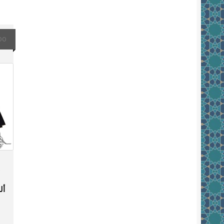
00
أل