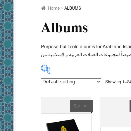
ALBUMS
Home
Albums
Purpose-built coin albums for Arab and Isl
Showing 1–24 
Algeria
(1)
Bahrain
(1)
$
70.00
Egypt
(8)
Hejaz
(1)