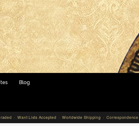
tes
Blog
aded · Want Lists Accepted · Worldwide Shipping · Correspondence 