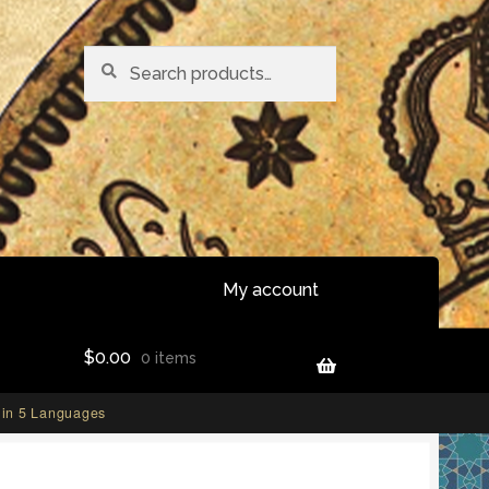
Search
S
for:
e
a
r
c
h
My account
$
0.00
0 items
in 5 Languages