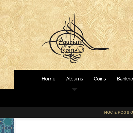
Skip
Skip
to
to
navigation
content
Home
Albums
Coins
Bankno
NGC & PCGS Gr